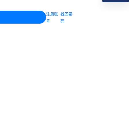
注册账
找回密
号
码